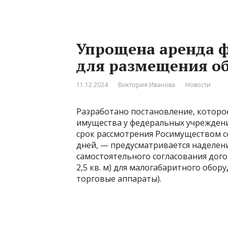
Упрощена аренда 
для размещения о
11.12.2024
Виктория Иванова
Новости
Разработано постановление, котор
имущества у федеральных учреждени
срок рассмотрения Росимуществом с
дней, — предусматривается наделе
самостоятельного согласования дог
2,5 кв. м) для малогабаритного обо
торговые аппараты).