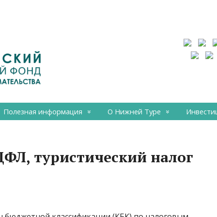
Полезная информация
О Нижней Туре
Инвести
НДФЛ, туристический налог
ы бюджетной классификации (КБК) по налоговым