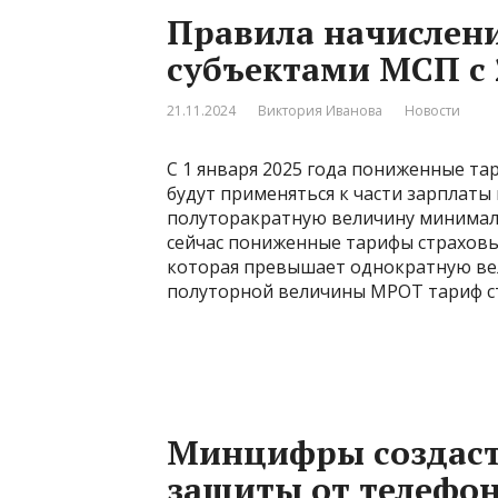
Правила начислени
субъектами МСП с 
21.11.2024
Виктория Иванова
Новости
С 1 января 2025 года пониженные та
будут применяться к части зарплаты
полуторакратную величину минимал
сейчас пониженные тарифы страховы
которая превышает однократную вел
полуторной величины МРОТ тариф с
Минцифры создаст
защиты от телефо