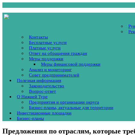
Ру
Ре
Контакты
Бесплатные услуги
Платные услуги
Ответ на обращения граждан
Меры поддержки
Меры финансовой поддержки
Анализ и мониторинг
Совет предпринимателей
Полезная информация
Законодательство
Вопрос-ответ
О Нижней Туре
Предприятия и организации округа
Бизнес-планы, актуальные для территории
Инвестиционные площадки
Бизнес-планы
Предложения по отраслям, которые тре