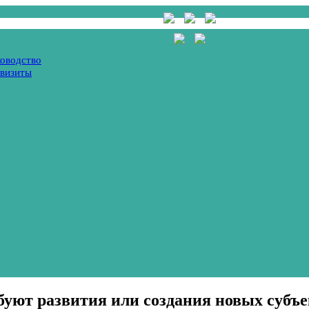
ководство
квизиты
буют развития или создания новых субъ