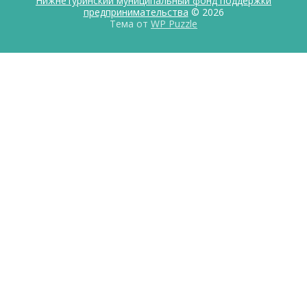
Нижнетуринский муниципальный фонд поддержки
предпринимательства
© 2026
Тема от
WP Puzzle